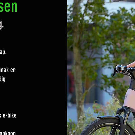
tsen
g.
ap.
emak en
dig
s e-bike
aankoop