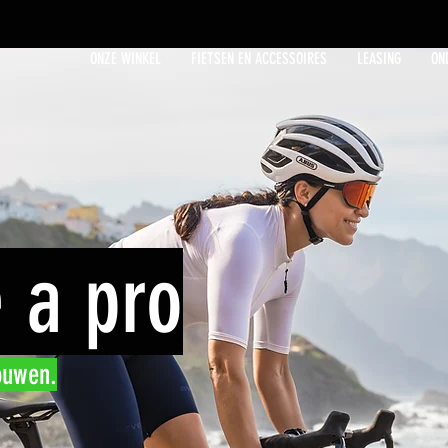
ONZE WINKEL
FIETSEN EN ACCESSOIRES
LEASING
ON
e a pro
ouwen.