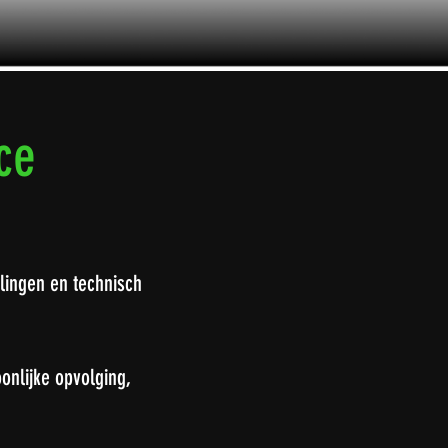
ce
llingen en technisch
oonlijke opvolging,