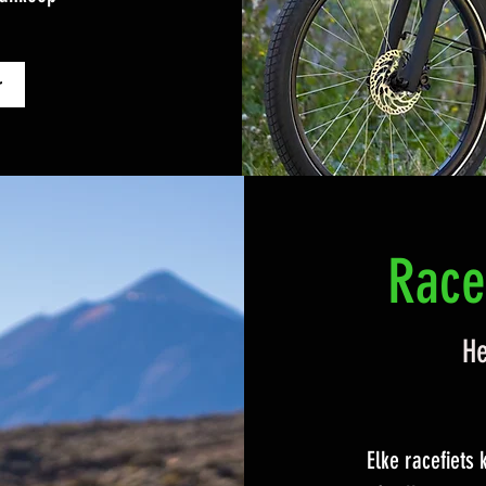
r
Race
He
Elke racefiets 